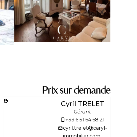
Prix sur demande
Cyril TRELET
Gérant
+33 6 51 64 68 21
cyril.trelet@caryl-
immobilier.com